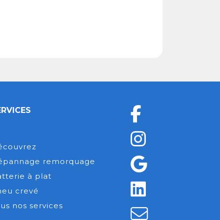
ERVICES
écouvrez
épannage remorquage
tterie à plat
neu crevé
us nos services