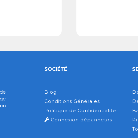
SOCIÉTÉ
S
 de
Blog
D
ge
Conditions Générales
D
 un
Politique de Confidentialité
Ba
Connexion dépanneurs
P
To