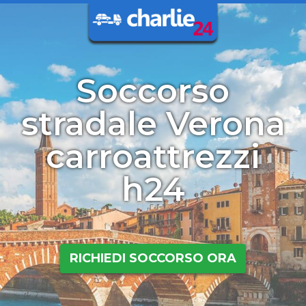
Soccorso
stradale Verona
carroattrezzi
h24
RICHIEDI SOCCORSO ORA